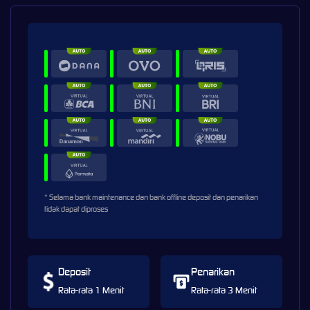
* Selama bank maintenance dan bank offline deposit dan penarikan
tidak dapat diproses
Deposit
Penarikan
Rata-rata 1 Menit
Rata-rata 3 Menit