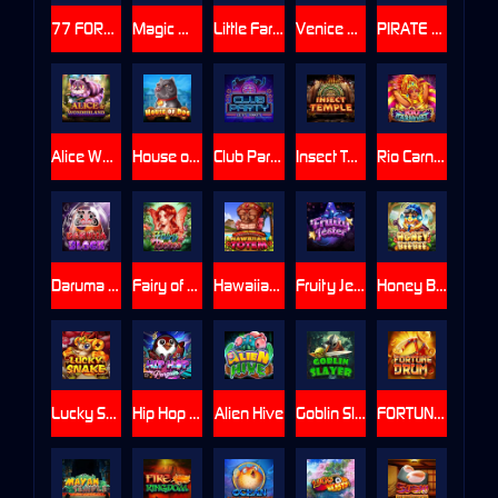
77 FORTUNE
Magic Wheel
Little Farm
Venice Mask
PIRATE LEGEND
Alice Wonderland
House of Dog
Club Party
Insect Temple
Rio Carnival
Daruma Block
Fairy of Riches
Hawaiian Totem
Fruity Jester
Honey Bee Bee
Lucky Snake
Hip Hop Penguin
Alien Hive
Goblin Slayer
FORTUNE DRUM