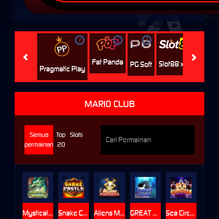
i
i
i
i
i
Facha
Fat Panda
Slot88 x PP
PG Soft
Pragmatic Play
MARIO CLUB
Semua
Top
Slots
permainan
20
Mystical Beasts
Snake Castle
Aliens Madness
GREAT BLUE
Sea Circus