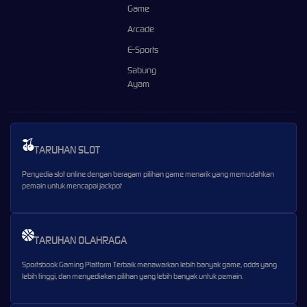
Game
Arcade
E-Sports
Sabung
Ayam
TARUHAN SLOT
Penyedia slot online dengan beragam pilihan game menarik yang memudahkan
pemain untuk mencapai jackpot
TARUHAN OLAHRAGA
Sportsbook Gaming Platform Terbaik menawarkan lebih banyak game, odds yang
lebih tinggi, dan menyediakan pilihan yang lebih banyak untuk pemain.