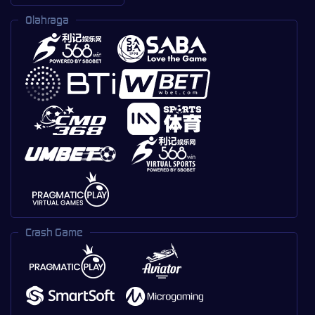
Olahraga
Crash Game