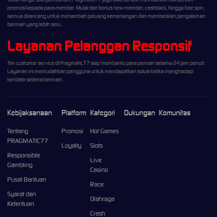
promosi kepada para member. Mulai dari bonus new member, cashback, hingga free spin,
semua dirancang untuk menambah peluang kemenangan dan memberikan pengalaman
bermain yang lebih seru.
Layanan Pelanggan Responsif
Tim customer service di Pragmatic77 siap membantu para pemain selama 24 jam penuh.
Layanan ini memudahkan pengguna untuk mendapatkan solusi ketika menghadapi
kendala selama bermain.
Kebijaksanaan
Platform
Kategori
Dukungan
Komunitas
Tentang
Promosi
Hot Games
PRAGMATIC77
Loyalty
Slots
Responsible
Live
Gambling
Casino
Pusat Bantuan
Race
Syarat dan
Olahraga
Ketentuan
Crash