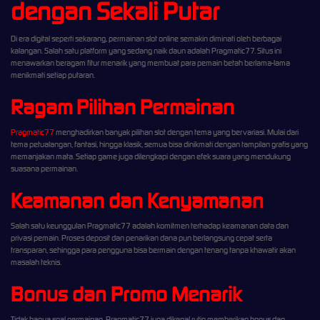
dengan Sekali Putar
Di era digital seperti sekarang, permainan slot online semakin diminati oleh berbagai
kalangan. Salah satu platform yang sedang naik daun adalah Pragmatic77. Situs ini
menawarkan beragam fitur menarik yang membuat para pemain betah berlama-lama
menikmati setiap putaran.
Ragam Pilihan Permainan
Pragmatic77
menghadirkan banyak pilihan slot dengan tema yang bervariasi. Mulai dari
tema petualangan, fantasi, hingga klasik, semua bisa dinikmati dengan tampilan grafis yang
memanjakan mata. Setiap game juga dilengkapi dengan efek suara yang mendukung
suasana permainan.
Keamanan dan Kenyamanan
Salah satu keunggulan Pragmatic77 adalah komitmen terhadap keamanan data dan
privasi pemain. Proses deposit dan penarikan dana pun berlangsung cepat serta
transparan, sehingga para pengguna bisa bermain dengan tenang tanpa khawatir akan
masalah teknis.
Bonus dan Promo Menarik
Tidak hanya soal permainan, Pragmatic77 juga dikenal rutin memberikan bonus dan