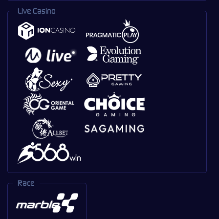
Live Casino
Race