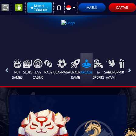
Main di
MASUK
DAFTAR
Telegram
HOT
SLOTS
LIVE
RACE
OLAHRAGA
CRASH
ARCADE
E-
SABUNG
PROMOSI
GAMES
CASINO
GAME
SPORTS
AYAM