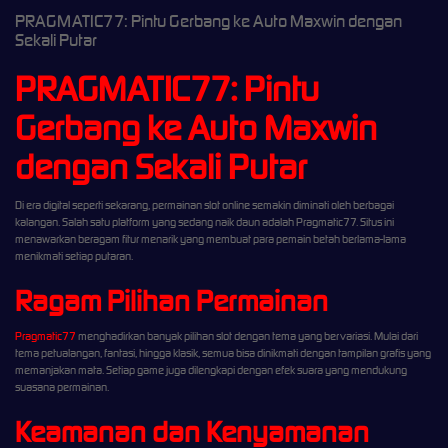
PRAGMATIC77: Pintu Gerbang ke Auto Maxwin dengan
Sekali Putar
PRAGMATIC77: Pintu
Gerbang ke Auto Maxwin
dengan Sekali Putar
Di era digital seperti sekarang, permainan slot online semakin diminati oleh berbagai
kalangan. Salah satu platform yang sedang naik daun adalah Pragmatic77. Situs ini
menawarkan beragam fitur menarik yang membuat para pemain betah berlama-lama
menikmati setiap putaran.
Ragam Pilihan Permainan
Pragmatic77
menghadirkan banyak pilihan slot dengan tema yang bervariasi. Mulai dari
tema petualangan, fantasi, hingga klasik, semua bisa dinikmati dengan tampilan grafis yang
memanjakan mata. Setiap game juga dilengkapi dengan efek suara yang mendukung
suasana permainan.
Keamanan dan Kenyamanan