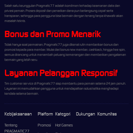
Salah satu keunggulan Pragmatic77 adalah komitmen terhadap keamanan data dan
privasi pemain. Proses deposit dan penarikan dana pun berlangsung cepat serta
transparan, sehingga para pengguna bisa bermain dengan tenang tanpa khawatir akan
masalah teknis.
Bonus dan Promo Menarik
Tidak hanya soal permainan, Pragmatic77 juga dikenal rutin memberikan bonus dan
promosi kepada para member. Mulai dari bonus new member, cashback, hingga free spin,
semua dirancang untuk menambah peluang kemenangan dan memberikan pengalaman
bermain yang lebih seru.
Layanan Pelanggan Responsif
Tim customer service di Pragmatic77 siap membantu para pemain selama 24 jam penuh.
Layanan ini memudahkan pengguna untuk mendapatkan solusi ketika menghadapi
kendala selama bermain.
Kebijaksanaan
Platform
Kategori
Dukungan
Komunitas
Tentang
Promosi
Hot Games
PRAGMATIC77